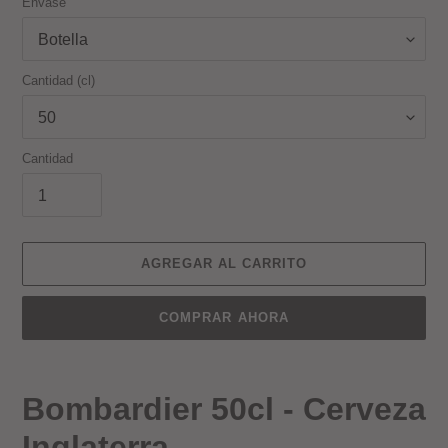
Envase
Cantidad (cl)
Cantidad
AGREGAR AL CARRITO
COMPRAR AHORA
Agregando
el
Bombardier 50cl - Cerveza
producto
a
Inglaterra