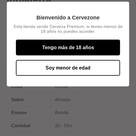
tu
carrito
de
Bienvenido a Cervezone
compra
FÁBRICA: CHARLES WELLS
Esta tienda vende Cerveza Premium, si tienes menos de
18 años no puedes acceder.
Tengo más de 18 años
ESTILO: BITTER
ABV (Grados
Soy menor de edad
4,7
alcohol)
Color
Ambar
Sabor
Amargo
Envase
Botella
Cantidad
50 - 55cl