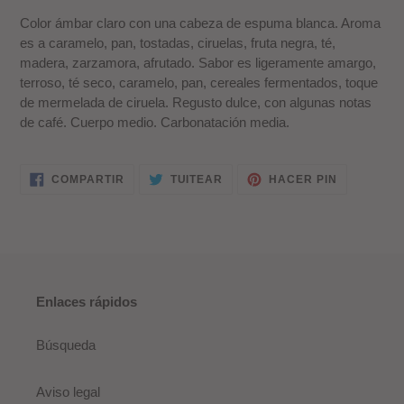
Color ámbar claro con una cabeza de espuma blanca. Aroma
es a caramelo, pan, tostadas, ciruelas, fruta negra, té,
madera, zarzamora, afrutado. Sabor es ligeramente amargo,
terroso, té seco, caramelo, pan, cereales fermentados, toque
de mermelada de ciruela. Regusto dulce, con algunas notas
de café. Cuerpo medio. Carbonatación media.
COMPARTIR
TUITEAR
PINEAR
COMPARTIR
TUITEAR
HACER PIN
EN
EN
EN
FACEBOOK
TWITTER
PINTERES
Enlaces rápidos
Búsqueda
Aviso legal