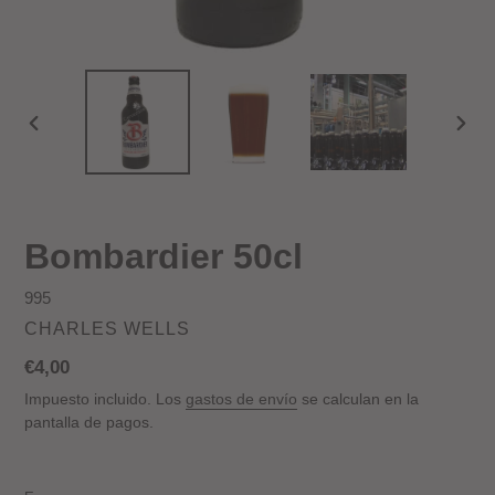
ANTERIOR
SIGU
DIAPOSITIVA
DIAP
Bombardier 50cl
995
PROVEEDOR
CHARLES WELLS
Precio
€4,00
habitual
Impuesto incluido. Los
gastos de envío
se calculan en la
pantalla de pagos.