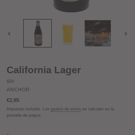
ANTERIOR
SIGU
DIAPOSITIVA
DIAP
California Lager
654
PROVEEDOR
ANCHOR
Precio
€2,95
habitual
Impuesto incluido. Los
gastos de envío
se calculan en la
pantalla de pagos.