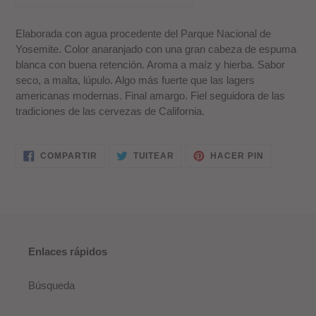
Elaborada con agua procedente del Parque Nacional de
Yosemite. Color anaranjado con una gran cabeza de espuma
blanca con buena retención. Aroma a maí­z y hierba. Sabor
seco, a malta, lúpulo. Algo más fuerte que las lagers
americanas modernas. Final amargo. Fiel seguidora de las
tradiciones de las cervezas de California.
COMPARTIR
TUITEAR
PINEAR
COMPARTIR
TUITEAR
HACER PIN
EN
EN
EN
FACEBOOK
TWITTER
PINTERES
Enlaces rápidos
Búsqueda