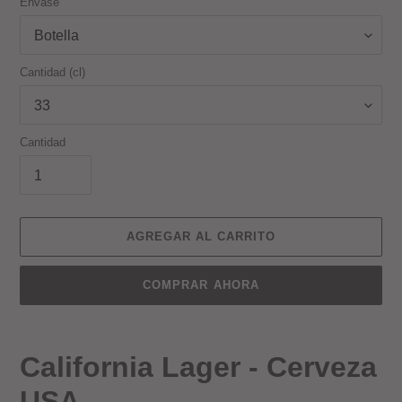
Envase
Cantidad (cl)
Cantidad
AGREGAR AL CARRITO
COMPRAR AHORA
Agregando
el
California Lager - Cerveza
producto
a
USA